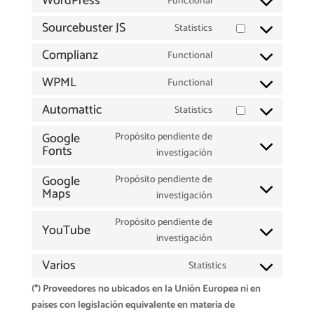
WordPress
Functional
Consent
service
to
Sourcebuster JS
Statistics
woocommerce
Consent
service
to
Complianz
Functional
wordpress
Consent
service
to
WPML
Functional
sourcebuster-
Consent
service
js
to
Automattic
Statistics
complianz
Consent
service
to
Google
Propósito pendiente de
wpml
Fonts
service
Consent
investigación
automattic
to
Google
Propósito pendiente de
service
Maps
Consent
investigación
google-
to
fonts
Propósito pendiente de
service
YouTube
Consent
investigación
google-
to
maps
Varios
Statistics
service
Consent
youtube
(*) Proveedores no ubicados en la Unión Europea ni en
to
países con legislación equivalente en materia de
service