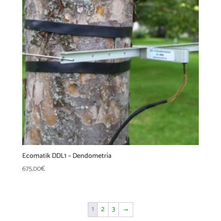
Ecomatik DDL1 – Dendometría
675,00
€
1
2
3
→