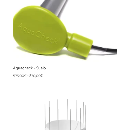
Aquacheck – Suelo
Rango
575,00
€
-
830,00
€
de
precios:
desde
575,00€
hasta
830,00€