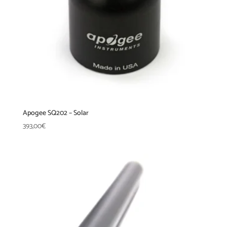
Apogee SQ202 – Solar
393,00
€