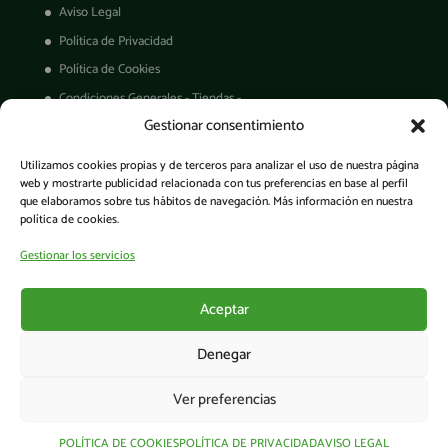
Aviso Legal
Política de Privacidad
Política de Cookies
Condiciones Generales - Tiendas -
Gestionar consentimiento
Derechos ARCO
Condiciones de Venta
Utilizamos cookies propias y de terceros para analizar el uso de nuestra página
Garantía de productos
web y mostrarte publicidad relacionada con tus preferencias en base al perfil
que elaboramos sobre tus hábitos de navegación. Más información en nuestra
política de cookies.
Gestionar los servicios
Acceso a la app
Aceptar
Denegar
Ver preferencias
© Cesens®. Todos los derechos reservados. - Tecnología para una
agricultura 5.0
POLÍTICA DE COOKIES
POLÍTICA DE PRIVACIDAD
AVISO LEGAL