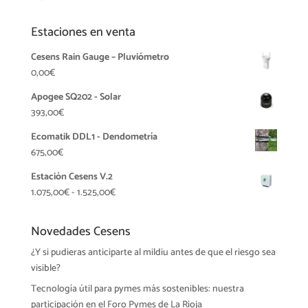
Estaciones en venta
Cesens Rain Gauge – Pluviómetro
0,00
€
Apogee SQ202 - Solar
393,00
€
Ecomatik DDL1 - Dendometría
675,00
€
Estación Cesens V.2
Rango
1.075,00
€
-
1.525,00
€
de
precios:
Novedades Cesens
desde
¿Y si pudieras anticiparte al mildiu antes de que el riesgo sea
1.075,00€
visible?
hasta
1.525,00€
Tecnología útil para pymes más sostenibles: nuestra
participación en el Foro Pymes de La Rioja