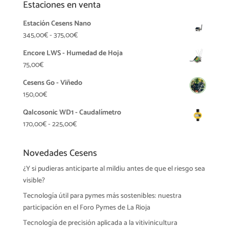
Estaciones en venta
Estación Cesens Nano
Rango
345,00
€
-
375,00
€
de
Encore LWS - Humedad de Hoja
precios:
75,00
€
desde
345,00€
Cesens Go - Viñedo
hasta
150,00
€
375,00€
Qalcosonic WD1 - Caudalímetro
Rango
170,00
€
-
225,00
€
de
precios:
Novedades Cesens
desde
¿Y si pudieras anticiparte al mildiu antes de que el riesgo sea
170,00€
visible?
hasta
225,00€
Tecnología útil para pymes más sostenibles: nuestra
participación en el Foro Pymes de La Rioja
Tecnología de precisión aplicada a la vitivinicultura