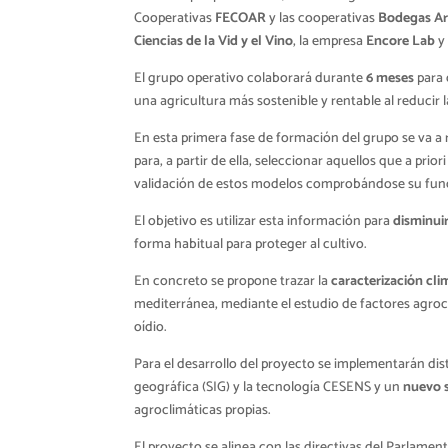
Cooperativas
FECOAR
y las cooperativas
Bodegas A
Ciencias de la Vid y el Vino
, la empresa
Encore Lab
y
El grupo operativo colaborará durante
6 meses
para 
una agricultura más sostenible y rentable al reducir l
En esta primera fase de formación del grupo se va a re
para, a partir de ella, seleccionar aquellos que a pri
validación de estos modelos comprobándose su fun
El objetivo es utilizar esta información para
disminuir
forma habitual para proteger al cultivo.
En concreto se propone trazar la
caracterización cli
mediterránea, mediante el estudio de factores agrocl
oídio.
Para el desarrollo del proyecto se implementarán dis
geográfica (SIG) y la tecnología CESENS y un
nuevo 
agroclimáticas propias.
El proyecto se alinea con las directivas del Parlam