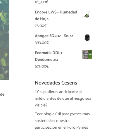
185,00
€
Encore LWS - Humedad
de Hoja
75,00
€
Apogee SQ202 - Solar
393,00
€
Ecomatik DDL1 -
Dendometría
675,00
€
Novedades Cesens
¿Y si pudieras anticiparte al
 de
mildiu antes de que el riesgo sea
visible?
Tecnología útil para pymes más
sostenibles: nuestra
participación en el Foro Pymes