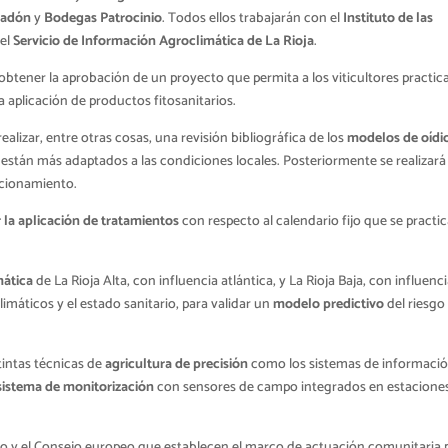
radón
y
Bodegas Patrocinio
. Todos ellos trabajarán con el
Instituto de las
 el
Servicio de Información Agroclimática de La Rioja
.
obtener la aprobación de un proyecto que permita a los viticultores practic
a aplicación de productos fitosanitarios.
alizar, entre otras cosas, una revisión bibliográfica de los
modelos de oídi
ori están más adaptados a las condiciones locales. Posteriormente se realizar
cionamiento.
 la aplicación de tratamientos
con respecto al calendario fijo que se practi
mática
de La Rioja Alta, con influencia atlántica, y La Rioja Baja, con influenc
imáticos y el estado sanitario, para validar un
modelo predictivo
del riesgo
tintas técnicas de
agricultura de precisión
como los sistemas de informaci
sistema de monitorización
con sensores de campo integrados en estacione
ento y el Consejo europeo que establecen el marco de actuación comunitaria 