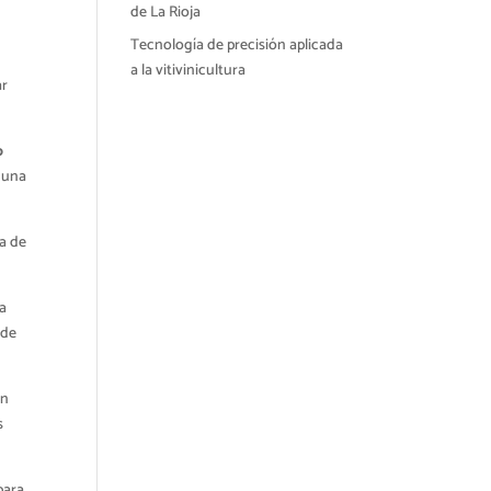
de La Rioja
Tecnología de precisión aplicada
a la vitivinicultura
ar
o
á una
ca de
ia
 de
ón
s
para