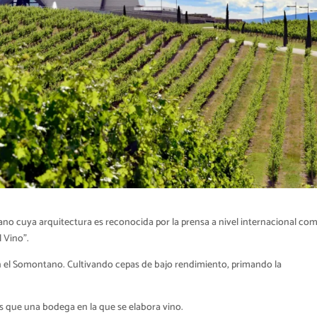
o cuya arquitectura es reconocida por la prensa a nivel internacional co
 Vino”.
 el Somontano. Cultivando cepas de bajo rendimiento, primando la
 que una bodega en la que se elabora vino.