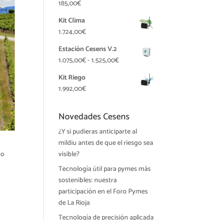
185,00
€
Kit Clima
1.724,00
€
Estación Cesens V.2
Rango
1.075,00
€
-
1.525,00
€
de
Kit Riego
precios:
1.992,00
€
desde
1.075,00€
Novedades Cesens
hasta
1.525,00€
¿Y si pudieras anticiparte al
mildiu antes de que el riesgo sea
visible?
mo
Tecnología útil para pymes más
sostenibles: nuestra
participación en el Foro Pymes
de La Rioja
Tecnología de precisión aplicada