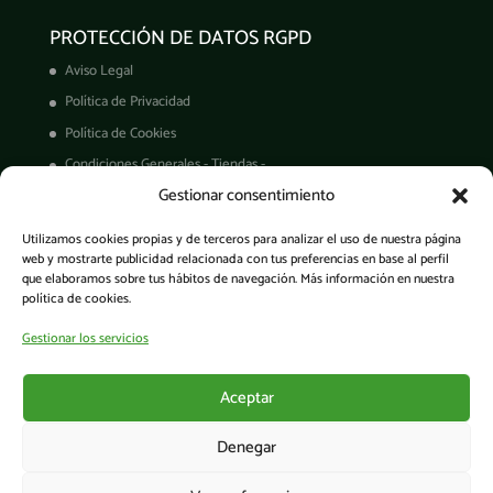
PROTECCIÓN DE DATOS RGPD
Aviso Legal
Política de Privacidad
Política de Cookies
Condiciones Generales - Tiendas -
Gestionar consentimiento
Derechos ARCO
Condiciones de Venta
Utilizamos cookies propias y de terceros para analizar el uso de nuestra página
Garantía de productos
web y mostrarte publicidad relacionada con tus preferencias en base al perfil
que elaboramos sobre tus hábitos de navegación. Más información en nuestra
política de cookies.
Gestionar los servicios
Acceso a la app
Aceptar
Denegar