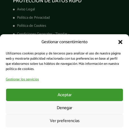
PROTECCIÓN DE DATOS RGPD
Aviso Legal
Política de Privacidad
Política de Cookies
Condiciones Generales - Tiendas -
Gestionar consentimiento
Derechos ARCO
Condiciones de Venta
Utilizamos cookies propias y de terceros para analizar el uso de nuestra página
Garantía de productos
web y mostrarte publicidad relacionada con tus preferencias en base al perfil
que elaboramos sobre tus hábitos de navegación. Más información en nuestra
política de cookies.
Gestionar los servicios
Acceso a la app
Aceptar
Denegar
Ver preferencias
© Cesens®. Todos los derechos reservados. - Tecnología para una