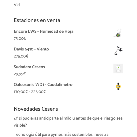
Vid
Estaciones en venta
Encore LWS - Humedad de Hoja
75,00
€
Davis 6410 - Viento
275,00
€
Sudadera Cesens
29,99
€
Qalcosonic WD1 - Caudalímetro
Rango
170,00
€
-
225,00
€
de
precios:
Novedades Cesens
desde
¿Y si pudieras anticiparte al mildiu antes de que el riesgo sea
170,00€
visible?
hasta
225,00€
Tecnología útil para pymes más sostenibles: nuestra