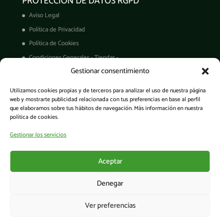
PROTECCIÓN DE DATOS RGPD
Aviso Legal
Política de Privacidad
Política de Cookies
Condiciones Generales - Tiendas -
Gestionar consentimiento
Derechos ARCO
Condiciones de Venta
Utilizamos cookies propias y de terceros para analizar el uso de nuestra página
Garantía de productos
web y mostrarte publicidad relacionada con tus preferencias en base al perfil
que elaboramos sobre tus hábitos de navegación. Más información en nuestra
política de cookies.
Gestionar los servicios
Acceso a la app
Aceptar
Denegar
Ver preferencias
© Cesens®. Todos los derechos reservados. - Tecnología para una