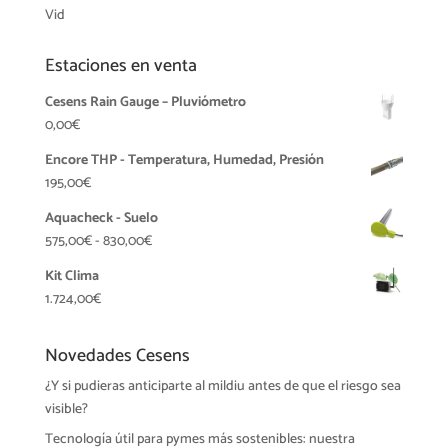
Vid
Estaciones en venta
Cesens Rain Gauge – Pluviómetro
0,00
€
Encore THP - Temperatura, Humedad, Presión
195,00
€
Aquacheck - Suelo
Rango
575,00
€
-
830,00
€
de
Kit Clima
precios:
1.724,00
€
desde
575,00€
Novedades Cesens
hasta
830,00€
¿Y si pudieras anticiparte al mildiu antes de que el riesgo sea
visible?
Tecnología útil para pymes más sostenibles: nuestra