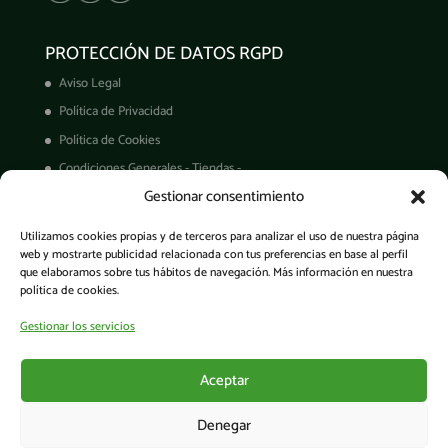
PROTECCIÓN DE DATOS RGPD
Aviso Legal
Política de Privacidad
Política de Cookies
Condiciones Generales - Tiendas -
Gestionar consentimiento
Derechos ARCO
Condiciones de Venta
Utilizamos cookies propias y de terceros para analizar el uso de nuestra página
Garantía de productos
web y mostrarte publicidad relacionada con tus preferencias en base al perfil
que elaboramos sobre tus hábitos de navegación. Más información en nuestra
política de cookies.
Gestionar los servicios
Acceso a la app
Aceptar
Denegar