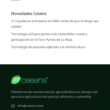
desde
1.075,00€
Novedades Cesens
hasta
1.525,00€
¿Y si pudieras anticiparte al mildiu antes de que el riesgo sea
visible?
Tecnología útil para pymes más sostenibles: nuestra
participación en el Foro Pymes de La Rioja
Tecnología de precisión aplicada a la vitivinicultura
Plataforma de monitorización agroclimática en tiempo real
para una agricultura más precisa, eficiente y sostenible.
info@cesens.com