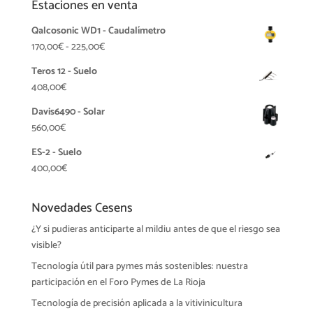
Estaciones en venta
Qalcosonic WD1 - Caudalímetro
Rango
170,00
€
-
225,00
€
de
Teros 12 - Suelo
precios:
408,00
€
desde
170,00€
Davis6490 - Solar
hasta
560,00
€
225,00€
ES-2 - Suelo
400,00
€
Novedades Cesens
¿Y si pudieras anticiparte al mildiu antes de que el riesgo sea
visible?
Tecnología útil para pymes más sostenibles: nuestra
participación en el Foro Pymes de La Rioja
Tecnología de precisión aplicada a la vitivinicultura