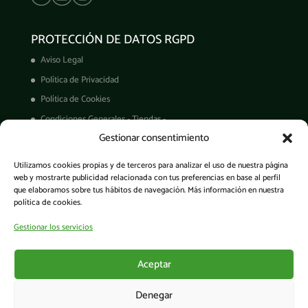
PROTECCIÓN DE DATOS RGPD
Aviso Legal
Política de Privacidad
Política de Cookies
Condiciones Generales - Tiendas -
Gestionar consentimiento
Derechos ARCO
Condiciones de Venta
Utilizamos cookies propias y de terceros para analizar el uso de nuestra página
Garantía de productos
web y mostrarte publicidad relacionada con tus preferencias en base al perfil
que elaboramos sobre tus hábitos de navegación. Más información en nuestra
política de cookies.
Gestionar los servicios
Acceso a la app
Aceptar
Denegar