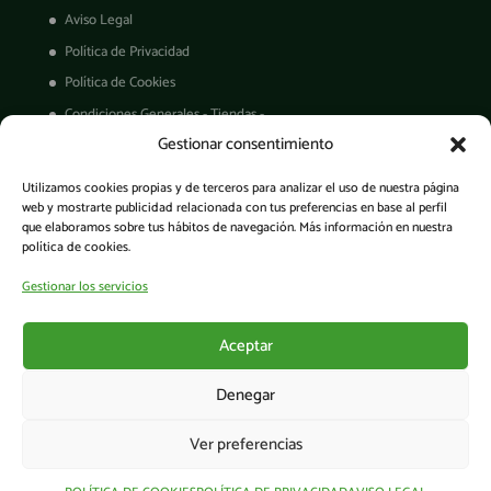
Aviso Legal
Política de Privacidad
Política de Cookies
Condiciones Generales - Tiendas -
Gestionar consentimiento
Derechos ARCO
Condiciones de Venta
Utilizamos cookies propias y de terceros para analizar el uso de nuestra página
Garantía de productos
web y mostrarte publicidad relacionada con tus preferencias en base al perfil
que elaboramos sobre tus hábitos de navegación. Más información en nuestra
política de cookies.
Gestionar los servicios
Acceso a la app
Aceptar
Denegar
Ver preferencias
© Cesens®. Todos los derechos reservados. - Tecnología para una