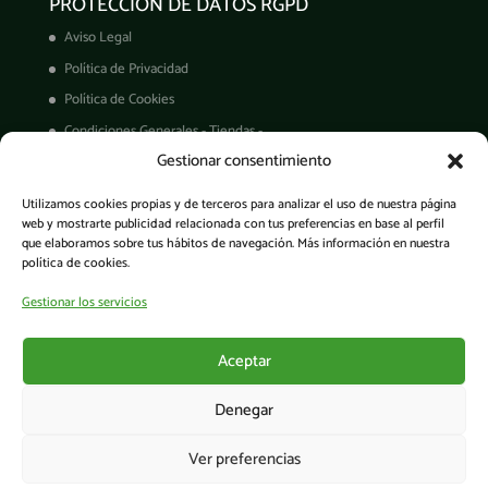
PROTECCIÓN DE DATOS RGPD
Aviso Legal
Política de Privacidad
Política de Cookies
Condiciones Generales - Tiendas -
Gestionar consentimiento
Derechos ARCO
Condiciones de Venta
Utilizamos cookies propias y de terceros para analizar el uso de nuestra página
Garantía de productos
web y mostrarte publicidad relacionada con tus preferencias en base al perfil
que elaboramos sobre tus hábitos de navegación. Más información en nuestra
política de cookies.
Gestionar los servicios
Acceso a la app
Aceptar
Denegar
Ver preferencias
© Cesens®. Todos los derechos reservados. - Tecnología para una