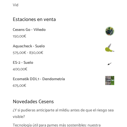
Vid
Estaciones en venta
Cesens Go - Viñedo
150,00
€
Aquacheck - Suelo
Rango
575,00
€
-
830,00
€
de
ES-2 - Suelo
precios:
400,00
€
desde
575,00€
Ecomatik DDL1 - Dendometría
hasta
675,00
€
830,00€
Novedades Cesens
¿Y si pudieras anticiparte al mildiu antes de que el riesgo sea
visible?
Tecnología útil para pymes más sostenibles: nuestra