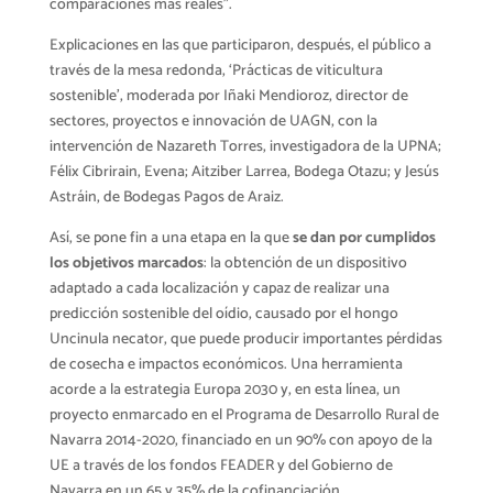
comparaciones más reales”.
Explicaciones en las que participaron, después, el público a
través de la mesa redonda, ‘Prácticas de viticultura
sostenible’, moderada por Iñaki Mendioroz, director de
sectores, proyectos e innovación de UAGN, con la
intervención de Nazareth Torres, investigadora de la UPNA;
Félix Cibrirain, Evena; Aitziber Larrea, Bodega Otazu; y Jesús
Astráin, de Bodegas Pagos de Araiz.
Así, se pone fin a una etapa en la que
se dan por cumplidos
los objetivos marcados
: la obtención de un dispositivo
adaptado a cada localización y capaz de realizar una
predicción sostenible del oídio, causado por el hongo
Uncinula necator, que puede producir importantes pérdidas
de cosecha e impactos económicos. Una herramienta
acorde a la estrategia Europa 2030 y, en esta línea, un
proyecto enmarcado en el Programa de Desarrollo Rural de
Navarra 2014-2020, financiado en un 90% con apoyo de la
UE a través de los fondos FEADER y del Gobierno de
Navarra en un 65 y 35% de la cofinanciación.