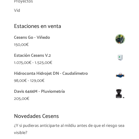
Proyectos
Vid
Estaciones en venta
Cesens Go - Viñedo
150,00
€
Estación Cesens V.2
Rango
1.075,00
€
-
1.525,00
€
de
Hidroconta Hidrojet DN - Caudalímetro
precios:
Rango
98,00
€
-
129,00
€
desde
de
1.075,00€
Davis 6466M - Pluviometría
precios:
hasta
205,00
€
desde
1.525,00€
98,00€
Novedades Cesens
hasta
129,00€
¿Y si pudieras anticiparte al mildiu antes de que el riesgo sea
visible?